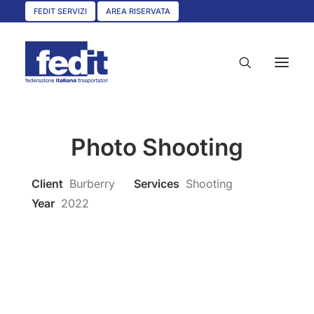
FEDIT SERVIZI
AREA RISERVATA
Photo Shooting
HOME
CHI SIAMO
Client
Burberry
Services
Shooting
SERVIZI
Year
2022
CIRCOLARI
UNISCITI A NOI
CONVENZIONI
ASSOCIAZIONI TERRITORIALI