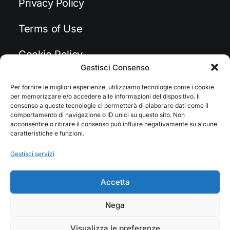
Privacy Policy
Terms of Use
Cookie Policy
Gestisci Consenso
Accessibility
Per fornire le migliori esperienze, utilizziamo tecnologie come i cookie
per memorizzare e/o accedere alle informazioni del dispositivo. Il
consenso a queste tecnologie ci permetterà di elaborare dati come il
comportamento di navigazione o ID unici su questo sito. Non
Headquarter
acconsentire o ritirare il consenso può influire negativamente su alcune
caratteristiche e funzioni.
Gestisci servizi
Jarlsgatan 58A
Accetta
Stockholm, Sweden
Nega
+46 8123 4567
Visualizza le preferenze