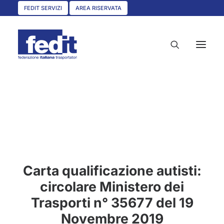
FEDIT SERVIZI
AREA RISERVATA
HOME
CHI SIAMO
SERVIZI
CIRCOLARI
Carta qualificazione autisti:
UNISCITI A NOI
circolare Ministero dei
CONVENZIONI
Trasporti n° 35677 del 19
ASSOCIAZIONI TERRITORIALI
Novembre 2019