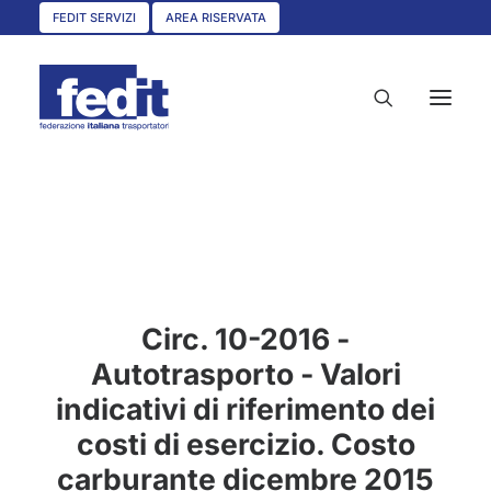
FEDIT SERVIZI
AREA RISERVATA
HOME
CHI SIAMO
SERVIZI
Circ. 10-2016 -
CIRCOLARI
Autotrasporto - Valori
UNISCITI A NOI
indicativi di riferimento dei
CONVENZIONI
costi di esercizio. Costo
ASSOCIAZIONI TERRITORIALI
carburante dicembre 2015