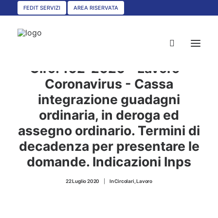
FEDIT SERVIZI
AREA RISERVATA
Circ. 102-2020 - Lavoro -
Coronavirus - Cassa
integrazione guadagni
HOME
ordinaria, in deroga ed
CHI SIAMO
assegno ordinario. Termini di
SERVIZI
decadenza per presentare le
CIRCOLARI
domande. Indicazioni Inps
UNISCITI A NOI
22 Luglio 2020
|
In
Circolari
,
Lavoro
CONVENZIONI
ASSOCIAZIONI TERRITORIALI