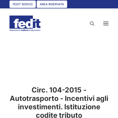
FEDIT SERVIZI
AREA RISERVATA
HOME
CHI SIAMO
SERVIZI
CIRCOLARI
Circ. 104-2015 -
UNISCITI A NOI
Autotrasporto - Incentivi agli
CONVENZIONI
investimenti. Istituzione
ASSOCIAZIONI TERRITORIALI
codite tributo