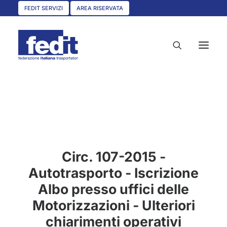
FEDIT SERVIZI
AREA RISERVATA
HOME
CHI SIAMO
SERVIZI
Circ. 107-2015 -
CIRCOLARI
Autotrasporto - Iscrizione
UNISCITI A NOI
Albo presso uffici delle
CONVENZIONI
Motorizzazioni - Ulteriori
ASSOCIAZIONI TERRITORIALI
chiarimenti operativi