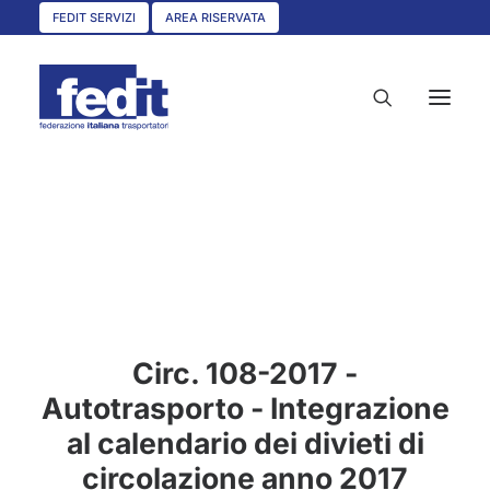
FEDIT SERVIZI
AREA RISERVATA
HOME
CHI SIAMO
SERVIZI
CIRCOLARI
Circ. 108-2017 -
UNISCITI A NOI
Autotrasporto - Integrazione
CONVENZIONI
al calendario dei divieti di
ASSOCIAZIONI TERRITORIALI
circolazione anno 2017