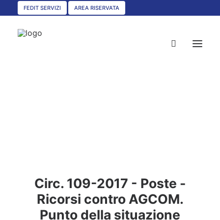
FEDIT SERVIZI
AREA RISERVATA
HOME
CHI SIAMO
SERVIZI
CIRCOLARI
UNISCITI A NOI
Circ. 109-2017 - Poste -
CONVENZIONI
Ricorsi contro AGCOM.
ASSOCIAZIONI TERRITORIALI
Punto della situazione