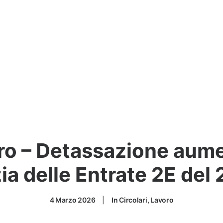
oro – Detassazione aume
ia delle Entrate 2E del
4 Marzo 2026
|
In
Circolari
,
Lavoro