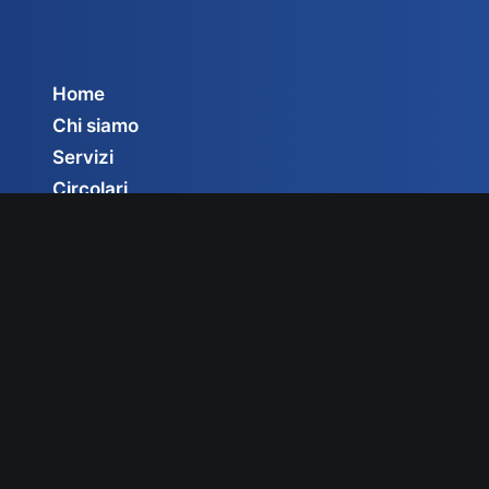
Home
Chi siamo
Servizi
Circolari
Privacy Policy
Cookie Policy
Gestisci consenso
© 2025 Fedit – Federazione Italiana Trasportatori