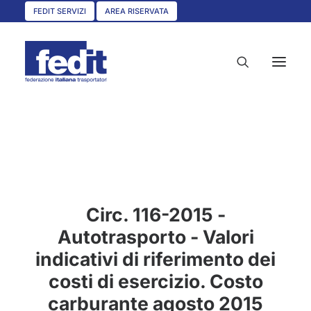
FEDIT SERVIZI
AREA RISERVATA
HOME
CHI SIAMO
SERVIZI
Circ. 116-2015 -
CIRCOLARI
Autotrasporto - Valori
UNISCITI A NOI
indicativi di riferimento dei
CONVENZIONI
costi di esercizio. Costo
ASSOCIAZIONI TERRITORIALI
carburante agosto 2015