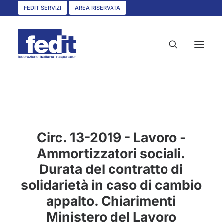
FEDIT SERVIZI
AREA RISERVATA
HOME
CHI SIAMO
Circ. 13-2019 - Lavoro -
SERVIZI
Ammortizzatori sociali.
CIRCOLARI
Durata del contratto di
UNISCITI A NOI
solidarietà in caso di cambio
CONVENZIONI
appalto. Chiarimenti
ASSOCIAZIONI TERRITORIALI
Ministero del Lavoro