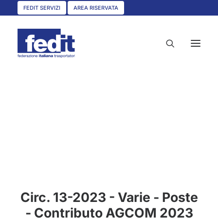
FEDIT SERVIZI
AREA RISERVATA
HOME
CHI SIAMO
SERVIZI
CIRCOLARI
UNISCITI A NOI
CONVENZIONI
Circ. 13-2023 - Varie - Poste
ASSOCIAZIONI TERRITORIALI
- Contributo AGCOM 2023