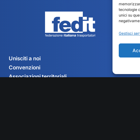
memorizzare
tecnologie 
unici su que
negativament
Gestisci ser
Ac
Unisciti a noi
Convenzioni
Associazioni territoriali
Contatti