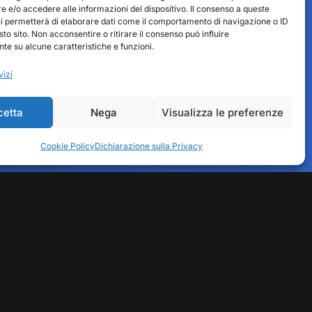
 e/o accedere alle informazioni del dispositivo. Il consenso a queste
ci permetterà di elaborare dati come il comportamento di navigazione o ID
sto sito. Non acconsentire o ritirare il consenso può influire
e su alcune caratteristiche e funzioni.
vizi
cetta
Nega
Visualizza le preferenze
Fedit Servizi
Cookie Policy
Dichiarazione sulla Privacy
Area riservata