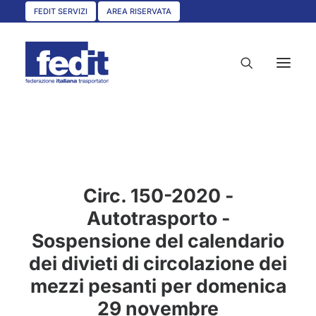
FEDIT SERVIZI
AREA RISERVATA
HOME
CHI SIAMO
Circ. 150-2020 -
SERVIZI
Autotrasporto -
CIRCOLARI
Sospensione del calendario
UNISCITI A NOI
dei divieti di circolazione dei
CONVENZIONI
mezzi pesanti per domenica
ASSOCIAZIONI TERRITORIALI
29 novembre