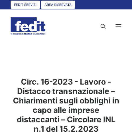
FEDIT SERVIZI
AREA RISERVATA
HOME
CHI SIAMO
Circ. 16-2023 - Lavoro -
SERVIZI
Distacco transnazionale –
CIRCOLARI
Chiarimenti sugli obblighi in
UNISCITI A NOI
capo alle imprese
CONVENZIONI
distaccanti – Circolare INL
ASSOCIAZIONI TERRITORIALI
n.1 del 15.2.2023