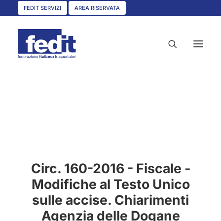
FEDIT SERVIZI
AREA RISERVATA
HOME
CHI SIAMO
SERVIZI
CIRCOLARI
Circ. 160-2016 - Fiscale -
UNISCITI A NOI
Modifiche al Testo Unico
CONVENZIONI
sulle accise. Chiarimenti
ASSOCIAZIONI TERRITORIALI
Agenzia delle Dogane