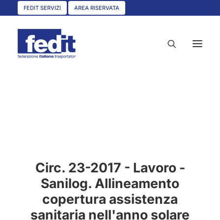
FEDIT SERVIZI
AREA RISERVATA
HOME
CHI SIAMO
SERVIZI
CIRCOLARI
Circ. 23-2017 - Lavoro -
UNISCITI A NOI
Sanilog. Allineamento
CONVENZIONI
copertura assistenza
ASSOCIAZIONI TERRITORIALI
sanitaria nell'anno solare