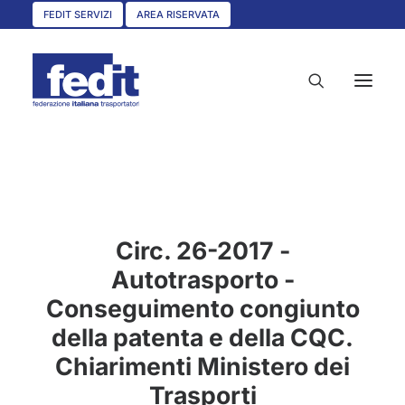
FEDIT SERVIZI
AREA RISERVATA
HOME
CHI SIAMO
Circ. 26-2017 -
SERVIZI
Autotrasporto -
CIRCOLARI
Conseguimento congiunto
UNISCITI A NOI
della patenta e della CQC.
CONVENZIONI
Chiarimenti Ministero dei
ASSOCIAZIONI TERRITORIALI
Trasporti