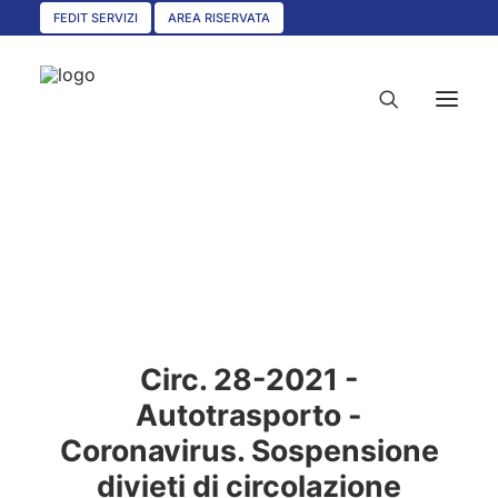
FEDIT SERVIZI
AREA RISERVATA
HOME
CHI SIAMO
SERVIZI
CIRCOLARI
Circ. 28-2021 -
UNISCITI A NOI
Autotrasporto -
CONVENZIONI
Coronavirus. Sospensione
ASSOCIAZIONI TERRITORIALI
divieti di circolazione