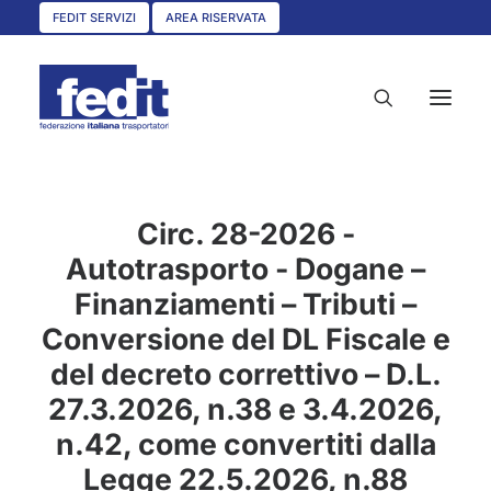
FEDIT SERVIZI
AREA RISERVATA
HOME
Circ. 28-2026 -
CHI SIAMO
Autotrasporto - Dogane –
Finanziamenti – Tributi –
SERVIZI
Conversione del DL Fiscale e
CIRCOLARI
del decreto correttivo – D.L.
UNISCITI A NOI
27.3.2026, n.38 e 3.4.2026,
CONVENZIONI
n.42, come convertiti dalla
ASSOCIAZIONI TERRITORIALI
Legge 22.5.2026, n.88