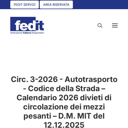
FEDIT SERVIZI
AREA RISERVATA
HOME
CHI SIAMO
Circ. 3-2026 - Autotrasporto
SERVIZI
- Codice della Strada –
CIRCOLARI
Calendario 2026 divieti di
UNISCITI A NOI
circolazione dei mezzi
CONVENZIONI
pesanti – D.M. MIT del
ASSOCIAZIONI TERRITORIALI
12.12.2025