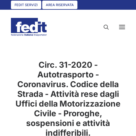
FEDIT SERVIZI
AREA RISERVATA
HOME
Circ. 31-2020 -
CHI SIAMO
Autotrasporto -
Coronavirus. Codice della
SERVIZI
Strada - Attività rese dagli
CIRCOLARI
Uffici della Motorizzazione
UNISCITI A NOI
Civile - Proroghe,
CONVENZIONI
sospensioni e attività
ASSOCIAZIONI TERRITORIALI
indifferibili.