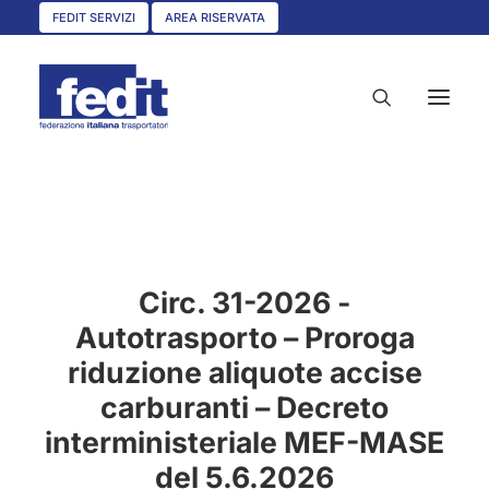
FEDIT SERVIZI
AREA RISERVATA
HOME
CHI SIAMO
Circ. 31-2026 -
SERVIZI
Autotrasporto – Proroga
CIRCOLARI
riduzione aliquote accise
UNISCITI A NOI
carburanti – Decreto
CONVENZIONI
interministeriale MEF-MASE
ASSOCIAZIONI TERRITORIALI
del 5.6.2026