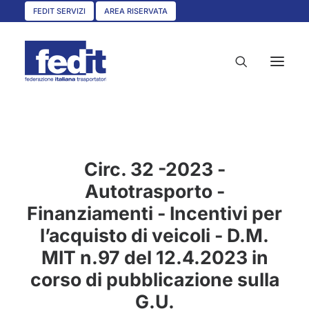
FEDIT SERVIZI
AREA RISERVATA
HOME
CHI SIAMO
Circ. 32 -2023 -
Autotrasporto -
SERVIZI
Finanziamenti - Incentivi per
CIRCOLARI
l’acquisto di veicoli - D.M.
UNISCITI A NOI
MIT n.97 del 12.4.2023 in
CONVENZIONI
corso di pubblicazione sulla
ASSOCIAZIONI TERRITORIALI
G.U.