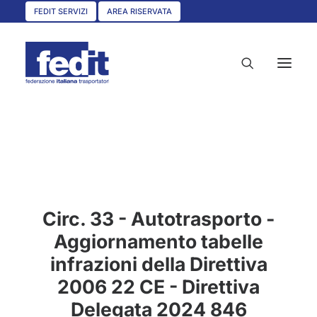
FEDIT SERVIZI
AREA RISERVATA
HOME
CHI SIAMO
SERVIZI
Circ. 33 - Autotrasporto -
CIRCOLARI
Aggiornamento tabelle
UNISCITI A NOI
infrazioni della Direttiva
CONVENZIONI
2006 22 CE - Direttiva
ASSOCIAZIONI TERRITORIALI
Delegata 2024 846