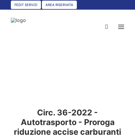
FEDIT SERVIZI
AREA RISERVATA
HOME
CHI SIAMO
SERVIZI
CIRCOLARI
UNISCITI A NOI
Circ. 36-2022 -
CONVENZIONI
Autotrasporto - Proroga
ASSOCIAZIONI TERRITORIALI
riduzione accise carburanti