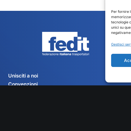
Per fornire 
memorizzare
tecnologie 
unici su que
negativament
Gestisci ser
Ac
Unisciti a noi
Convenzioni
Associazioni territoriali
Contatti