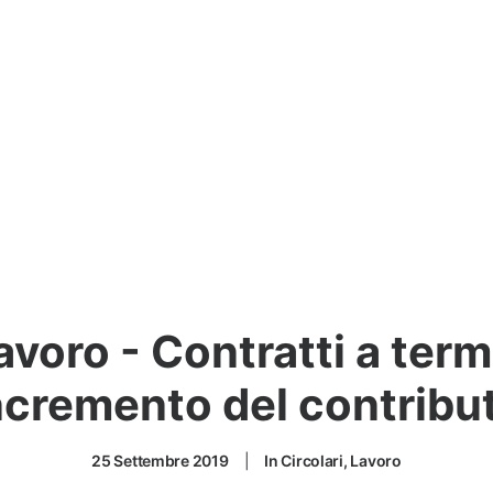
avoro - Contratti a term
incremento del contribu
25 Settembre 2019
|
In
Circolari
,
Lavoro