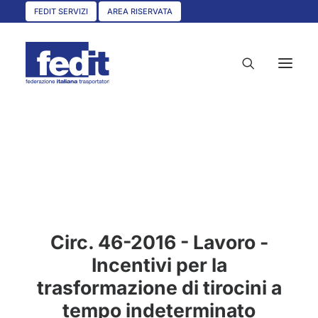
FEDIT SERVIZI
AREA RISERVATA
HOME
CHI SIAMO
SERVIZI
CIRCOLARI
Circ. 46-2016 - Lavoro -
UNISCITI A NOI
Incentivi per la
CONVENZIONI
trasformazione di tirocini a
ASSOCIAZIONI TERRITORIALI
tempo indeterminato