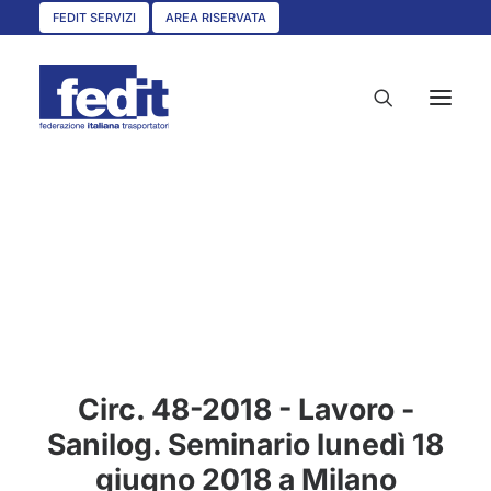
FEDIT SERVIZI
AREA RISERVATA
HOME
CHI SIAMO
SERVIZI
CIRCOLARI
UNISCITI A NOI
Circ. 48-2018 - Lavoro -
CONVENZIONI
Sanilog. Seminario lunedì 18
ASSOCIAZIONI TERRITORIALI
giugno 2018 a Milano