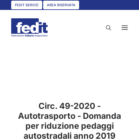
FEDIT SERVIZI
AREA RISERVATA
HOME
CHI SIAMO
SERVIZI
CIRCOLARI
Circ. 49-2020 -
UNISCITI A NOI
Autotrasporto - Domanda
CONVENZIONI
per riduzione pedaggi
ASSOCIAZIONI TERRITORIALI
autostradali anno 2019