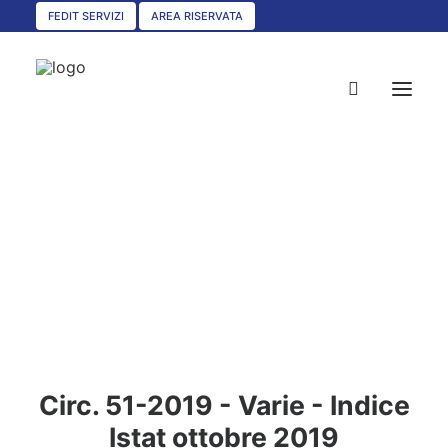
FEDIT SERVIZI
AREA RISERVATA
HOME
CHI SIAMO
SERVIZI
CIRCOLARI
UNISCITI A NOI
CONVENZIONI
Circ. 51-2019 - Varie - Indice
ASSOCIAZIONI TERRITORIALI
Istat ottobre 2019