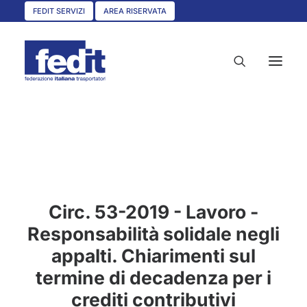
FEDIT SERVIZI
AREA RISERVATA
HOME
CHI SIAMO
SERVIZI
Circ. 53-2019 - Lavoro -
CIRCOLARI
Responsabilità solidale negli
UNISCITI A NOI
appalti. Chiarimenti sul
CONVENZIONI
termine di decadenza per i
ASSOCIAZIONI TERRITORIALI
crediti contributivi