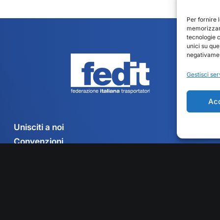
Per fornire 
memorizzare
tecnologie 
unici su que
negativament
Gestisci ser
Ac
Unisciti a noi
Convenzioni
Associazioni territoriali
Contatti