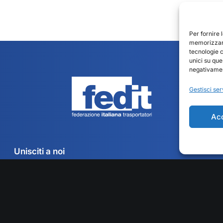
Per fornire 
memorizzare
tecnologie 
unici su que
negativament
Gestisci ser
Ac
Unisciti a noi
Convenzioni
Associazioni territoriali
Contatti