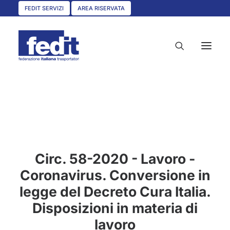
FEDIT SERVIZI
AREA RISERVATA
HOME
CHI SIAMO
SERVIZI
Circ. 58-2020 - Lavoro -
CIRCOLARI
Coronavirus. Conversione in
UNISCITI A NOI
legge del Decreto Cura Italia.
CONVENZIONI
Disposizioni in materia di
ASSOCIAZIONI TERRITORIALI
lavoro