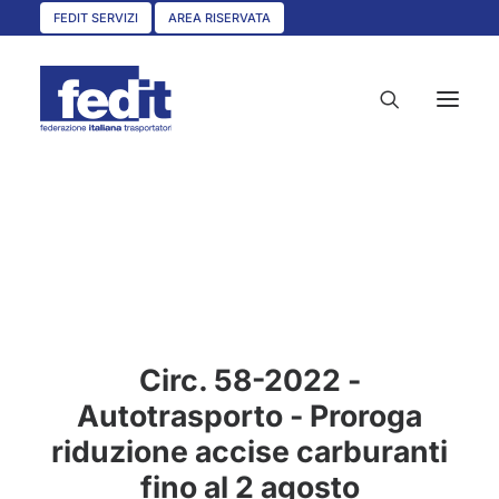
FEDIT SERVIZI
AREA RISERVATA
HOME
CHI SIAMO
SERVIZI
CIRCOLARI
Circ. 58-2022 -
UNISCITI A NOI
Autotrasporto - Proroga
CONVENZIONI
riduzione accise carburanti
ASSOCIAZIONI TERRITORIALI
fino al 2 agosto