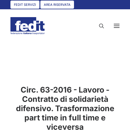
FEDIT SERVIZI
AREA RISERVATA
HOME
CHI SIAMO
SERVIZI
Circ. 63-2016 - Lavoro -
CIRCOLARI
Contratto di solidarietà
UNISCITI A NOI
difensivo. Trasformazione
CONVENZIONI
part time in full time e
ASSOCIAZIONI TERRITORIALI
viceversa