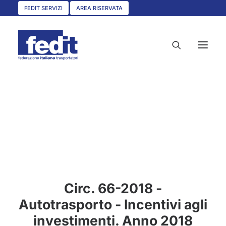
FEDIT SERVIZI
AREA RISERVATA
HOME
CHI SIAMO
SERVIZI
CIRCOLARI
UNISCITI A NOI
Circ. 66-2018 -
CONVENZIONI
Autotrasporto - Incentivi agli
ASSOCIAZIONI TERRITORIALI
investimenti. Anno 2018