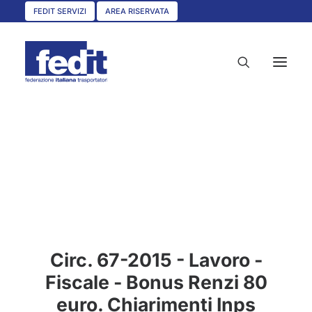
FEDIT SERVIZI
AREA RISERVATA
HOME
CHI SIAMO
SERVIZI
CIRCOLARI
UNISCITI A NOI
Circ. 67-2015 - Lavoro -
CONVENZIONI
Fiscale - Bonus Renzi 80
ASSOCIAZIONI TERRITORIALI
euro. Chiarimenti Inps