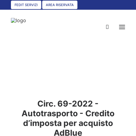
FEDIT SERVIZI
AREA RISERVATA
HOME
CHI SIAMO
SERVIZI
CIRCOLARI
Circ. 69-2022 -
UNISCITI A NOI
Autotrasporto - Credito
CONVENZIONI
d’imposta per acquisto
ASSOCIAZIONI TERRITORIALI
AdBlue