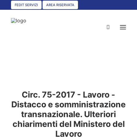
FEDIT SERVIZI
AREA RISERVATA
HOME
CHI SIAMO
SERVIZI
Circ. 75-2017 - Lavoro -
CIRCOLARI
Distacco e somministrazione
UNISCITI A NOI
transnazionale. Ulteriori
CONVENZIONI
chiarimenti del Ministero del
ASSOCIAZIONI TERRITORIALI
Lavoro