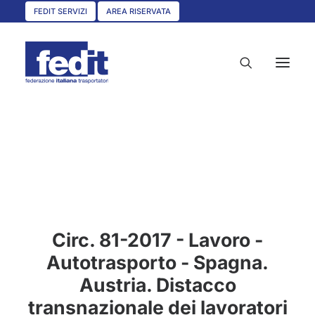
FEDIT SERVIZI
AREA RISERVATA
HOME
CHI SIAMO
SERVIZI
CIRCOLARI
Circ. 81-2017 - Lavoro -
UNISCITI A NOI
Autotrasporto - Spagna.
CONVENZIONI
Austria. Distacco
ASSOCIAZIONI TERRITORIALI
transnazionale dei lavoratori