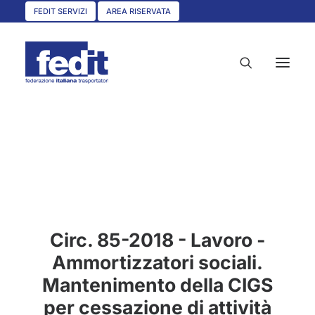
FEDIT SERVIZI
AREA RISERVATA
HOME
CHI SIAMO
SERVIZI
CIRCOLARI
Circ. 85-2018 - Lavoro -
UNISCITI A NOI
Ammortizzatori sociali.
CONVENZIONI
Mantenimento della CIGS
ASSOCIAZIONI TERRITORIALI
per cessazione di attività