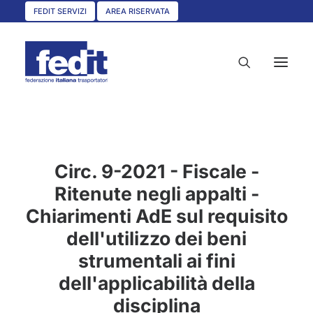
FEDIT SERVIZI
AREA RISERVATA
HOME
CHI SIAMO
Circ. 9-2021 - Fiscale -
Ritenute negli appalti -
SERVIZI
Chiarimenti AdE sul requisito
CIRCOLARI
dell'utilizzo dei beni
UNISCITI A NOI
strumentali ai fini
CONVENZIONI
dell'applicabilità della
ASSOCIAZIONI TERRITORIALI
disciplina