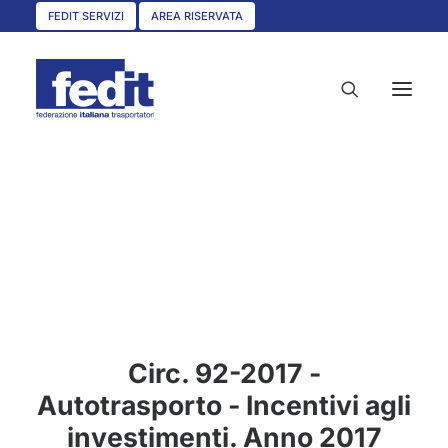
FEDIT SERVIZI
AREA RISERVATA
HOME
CHI SIAMO
SERVIZI
CIRCOLARI
UNISCITI A NOI
Circ. 92-2017 -
CONVENZIONI
Autotrasporto - Incentivi agli
ASSOCIAZIONI TERRITORIALI
investimenti. Anno 2017