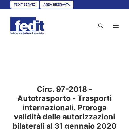
FEDIT SERVIZI
AREA RISERVATA
HOME
CHI SIAMO
SERVIZI
Circ. 97-2018 -
CIRCOLARI
Autotrasporto - Trasporti
UNISCITI A NOI
internazionali. Proroga
CONVENZIONI
validità delle autorizzazioni
ASSOCIAZIONI TERRITORIALI
bilaterali al 31 gennaio 2020