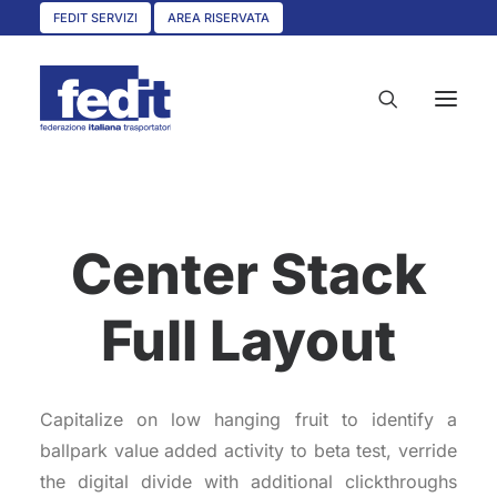
FEDIT SERVIZI
AREA RISERVATA
HOME
Center Stack
CHI SIAMO
SERVIZI
Full Layout
CIRCOLARI
UNISCITI A NOI
Capitalize on low hanging fruit to identify a
CONVENZIONI
ballpark value added activity to beta test, verride
ASSOCIAZIONI TERRITORIALI
the digital divide with additional clickthroughs